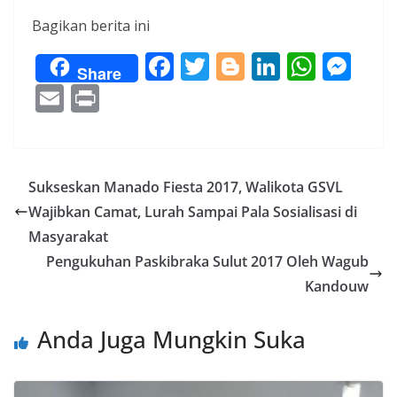
Bagikan berita ini
F
T
Bl
Li
W
M
Share
ac
w
o
n
h
e
E
Pr
e
itt
g
k
at
ss
m
in
b
er
g
e
s
e
ai
t
o
er
dI
A
n
l
Sukseskan Manado Fiesta 2017, Walikota GSVL
o
n
p
g
Wajibkan Camat, Lurah Sampai Pala Sosialisasi di
k
p
er
Masyarakat
Pengukuhan Paskibraka Sulut 2017 Oleh Wagub
Kandouw
Anda Juga Mungkin Suka