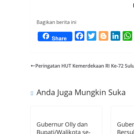
Bagikan berita ini
F
T
Bl
Li
Share
ac
w
o
n
e
itt
g
k
b
er
g
e
Peringatan HUT Kemerdekaan RI Ke-72 Sulu
o
er
dI
o
n
Anda Juga Mungkin Suka
k
Gubernur Olly dan
Guber
Bupati/Walikota se-
Bersu