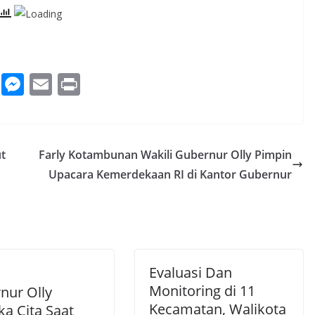
W
M
E
Pr
h
e
m
in
at
ss
ai
t
s
e
l
t
Farly Kotambunan Wakili Gubernur Olly Pimpin
A
n
Upacara Kemerdekaan RI di Kantor Gubernur
p
g
p
er
Evaluasi Dan
Monitoring di 11
nur Olly
Kecamatan, Walikota
ka Cita Saat