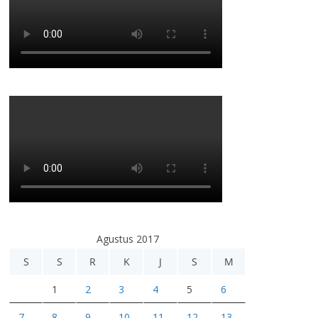
Agustus 2017
S
S
R
K
J
S
M
1
2
3
4
5
6
7
8
9
10
11
12
13