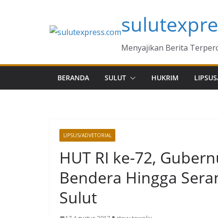
Skip
sulutexpr
to
content
Menyajikan Berita Terper
BERANDA
SULUT
HUKRIM
LIPSUS
LIPSUS/ADVETORIAL
HUT RI ke-72, Gubern
Bendera Hingga Sera
Sulut