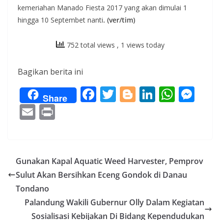
kemeriahan Manado Fiesta 2017 yang akan dimulai 1
hingga 10 Septembet nanti
. (ver/tim)
752 total views
, 1 views today
Bagikan berita ini
F
T
Bl
Li
W
M
Share
ac
w
o
n
h
e
E
Pr
e
itt
g
k
at
ss
m
in
b
er
g
e
s
e
ai
t
o
er
dI
A
n
l
Gunakan Kapal Aquatic Weed Harvester, Pemprov
o
n
p
g
Sulut Akan Bersihkan Eceng Gondok di Danau
k
p
er
Tondano
Palandung Wakili Gubernur Olly Dalam Kegiatan
Sosialisasi Kebijakan Di Bidang Kependudukan