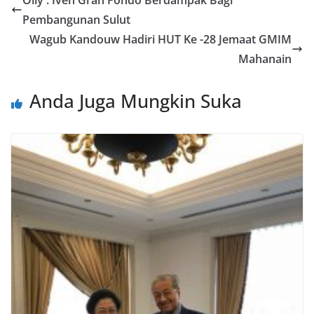
o
n
p
g
Pembangunan Sulut
k
p
er
Wagub Kandouw Hadiri HUT Ke -28 Jemaat GMIM
Mahanain
Anda Juga Mungkin Suka