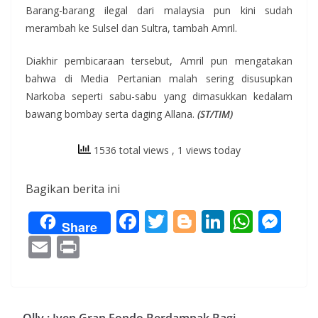
Barang-barang ilegal dari malaysia pun kini sudah
merambah ke Sulsel dan Sultra, tambah Amril.
Diakhir pembicaraan tersebut, Amril pun mengatakan
bahwa di Media Pertanian malah sering disusupkan
Narkoba seperti sabu-sabu yang dimasukkan kedalam
bawang bombay serta daging Allana.
(ST/TIM)
1536 total views
, 1 views today
Bagikan berita ini
F
T
Bl
Li
W
M
Share
ac
w
o
n
h
e
E
Pr
e
itt
g
k
at
ss
m
in
b
er
g
e
s
e
ai
t
o
er
dI
A
n
l
Olly : Iven Gran Fondo Berdampak Bagi