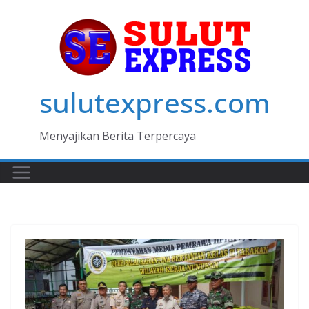
Skip
to
content
sulutexpress.com
Menyajikan Berita Terpercaya