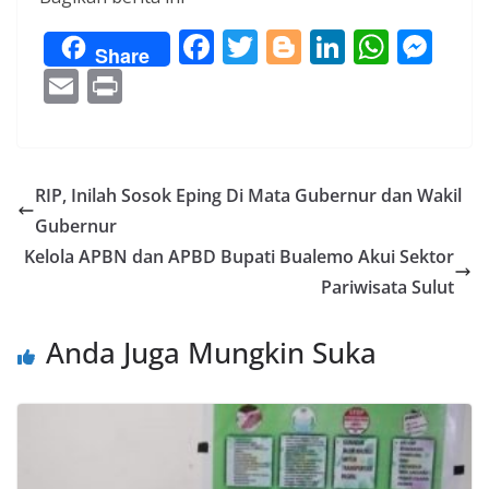
F
T
Bl
Li
W
M
Share
ac
w
o
n
h
e
E
Pr
e
itt
g
k
at
ss
m
in
b
er
g
e
s
e
ai
t
o
er
dI
A
n
l
RIP, Inilah Sosok Eping Di Mata Gubernur dan Wakil
o
n
p
g
Gubernur
k
p
er
Kelola APBN dan APBD Bupati Bualemo Akui Sektor
Pariwisata Sulut
Anda Juga Mungkin Suka