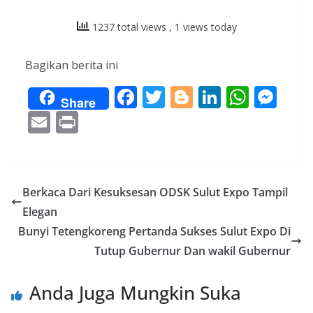
1237 total views
, 1 views today
Bagikan berita ini
F
T
Bl
Li
W
M
Share
ac
w
o
n
h
e
E
Pr
e
itt
g
k
at
ss
m
in
b
er
g
e
s
e
ai
t
o
er
dI
A
n
l
Berkaca Dari Kesuksesan ODSK Sulut Expo Tampil
o
n
p
g
Elegan
k
p
er
Bunyi Tetengkoreng Pertanda Sukses Sulut Expo Di
Tutup Gubernur Dan wakil Gubernur
Anda Juga Mungkin Suka