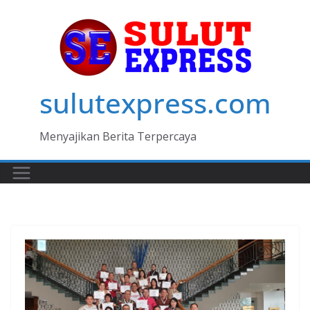
Skip
to
content
sulutexpress.com
Menyajikan Berita Terpercaya