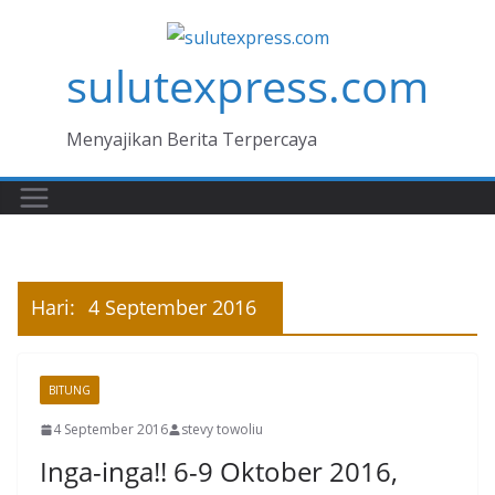
Skip
to
sulutexpress.com
content
Menyajikan Berita Terpercaya
Hari:
4 September 2016
BITUNG
4 September 2016
stevy towoliu
Inga-inga!! 6-9 Oktober 2016,