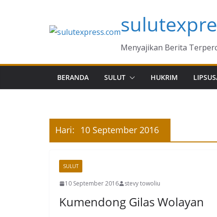
Skip
sulutexpr
to
content
Menyajikan Berita Terper
BERANDA
SULUT
HUKRIM
LIPSUS
Hari:
10 September 2016
SULUT
10 September 2016
stevy towoliu
Kumendong Gilas Wolayan