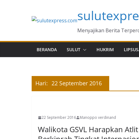
Skip
sulutexpr
to
content
Menyajikan Berita Terper
BERANDA
SULUT
HUKRIM
LIPSUS
Hari:
22 September 2016
MANADO
22 September 2016
Manoppo verdinand
Walikota GSVL Harapkan Atlit 
Berkiprah Tingkat Internasio