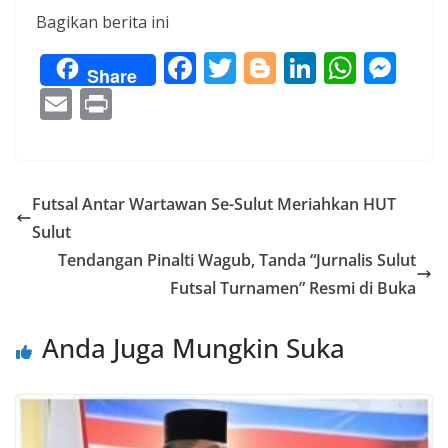
Bagikan berita ini
F
T
Bl
Li
W
M
Share
ac
w
o
n
h
e
E
Pr
e
itt
g
k
at
ss
m
in
b
er
g
e
s
e
ai
t
o
er
dI
A
n
l
Futsal Antar Wartawan Se-Sulut Meriahkan HUT
o
n
p
g
Sulut
k
p
er
Tendangan Pinalti Wagub, Tanda “Jurnalis Sulut
Futsal Turnamen” Resmi di Buka
Anda Juga Mungkin Suka