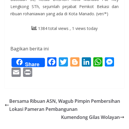
Lengkong STh, sejumlah pejabat Pemkot Bekasi dan
ribuan rohaniawan yang ada di Kota Manado. (ver/*)
1384 total views
, 1 views today
Bagikan berita ini
F
T
Bl
Li
W
M
Share
ac
w
o
n
h
e
E
Pr
e
itt
g
k
at
ss
m
in
b
er
g
e
s
e
ai
t
o
er
dI
A
n
l
Bersama Ribuan ASN, Wagub Pimpin Pembersihan
o
n
p
g
Lokasi Pameran Pembangunan
k
p
er
Kumendong Gilas Wolayan