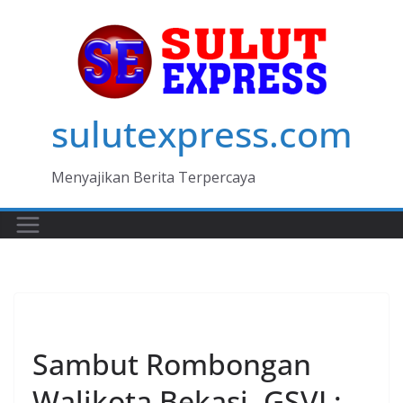
Skip
to
content
sulutexpress.com
Menyajikan Berita Terpercaya
MANADO
Sambut Rombongan
Walikota Bekasi, GSVL: