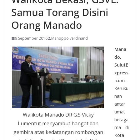
Samua Torang Disini
Orang Manado
9 September 2016
Manoppo verdinand
Mana
do,
SulutE
xpress
.com
–
Keruku
nan
antar
umat
Walikota Manado DR G.S Vicky
beraga
Lumentut menyambut hangat dan
ma di
gembira atas kedatangan rombongan
Kota