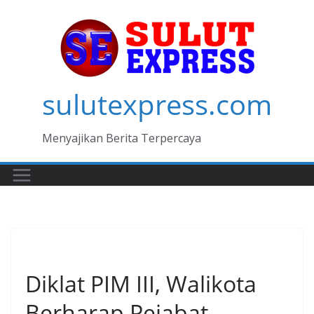
Skip
to
content
sulutexpress.com
Menyajikan Berita Terpercaya
MANADO
Diklat PIM III, Walikota
Berharap Pejabat