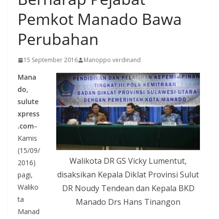
Pemkot Manado Bawa
Perubahan
15 September 2016
Manoppo verdinand
Mana
do,
sulute
xpress
.com
–
Kamis
(15/09/
Walikota DR GS Vicky Lumentut,
2016)
disaksikan Kepala Diklat Provinsi Sulut
pagi,
Waliko
DR Noudy Tendean dan Kepala BKD
ta
Manado Drs Hans Tinangon
Manad