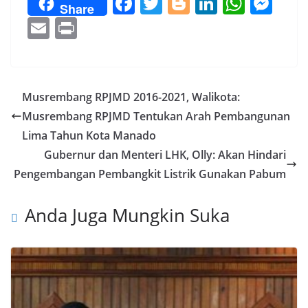
F
T
Bl
Li
W
M
Share
ac
w
o
n
h
e
E
Pr
e
itt
g
k
at
ss
m
in
b
er
g
e
s
e
ai
t
o
er
dI
A
n
l
Musrembang RPJMD 2016-2021, Walikota:
o
n
p
g
Musrembang RPJMD Tentukan Arah Pembangunan
k
p
er
Lima Tahun Kota Manado
Gubernur dan Menteri LHK, Olly: Akan Hindari
Pengembangan Pembangkit Listrik Gunakan Pabum
Anda Juga Mungkin Suka