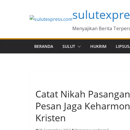
Skip
sulutexpr
to
content
Menyajikan Berita Terper
BERANDA
SULUT
HUKRIM
LIPSUS
MANADO
Catat Nikah Pasangan 
Pesan Jaga Keharmon
Kristen