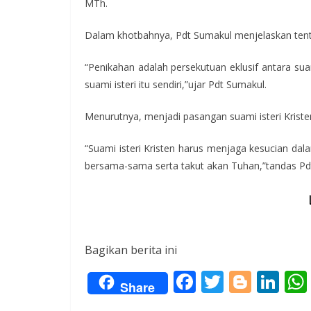
MTh.
Dalam khotbahnya, Pdt Sumakul menjelaskan tenta
“Penikahan adalah persekutuan eklusif antara suam
suami isteri itu sendiri,”ujar Pdt Sumakul.
Menurutnya, menjadi pasangan suami isteri Krist
“Suami isteri Kristen harus menjaga kesucian dal
bersama-sama serta takut akan Tuhan,”tandas Pdt
Bagikan berita ini
F
T
Bl
Li
Share
ac
w
o
n