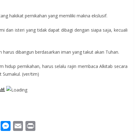
ng hakikat pernikahan yang memiliki makna ekslusif.
i dan isteri yang tidak dapat dibagi dengan siapa saja, kecuali
en harus dibangun berdasarkan iman yang takut akan Tuhan.
am hidup pernikahan, harus selalu rajin membaca Alkitab secara
 Sumakul. (ver/tim)
W
M
E
Pr
h
e
m
in