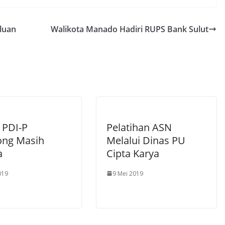
at
ss
ai
t
s
e
l
luan
Walikota Manado Hadiri RUPS Bank Sulut
A
n
p
g
p
er
 PDI-P
Pelatihan ASN
ng Masih
Melalui Dinas PU
a
Cipta Karya
019
9 Mei 2019