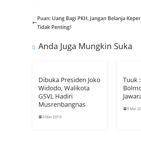
e
itt
g
k
b
er
g
e
Puan: Uang Bagi PKH, Jangan Belanja Keper
o
er
dI
Tidak Penting!
o
n
Anda Juga Mungkin Suka
k
Dibuka Presiden Joko
Tuuk :
Widodo, Walikota
Bolmo
GSVL Hadiri
Jawar
Musrenbangnas
9 Mei 2
9 Mei 2019