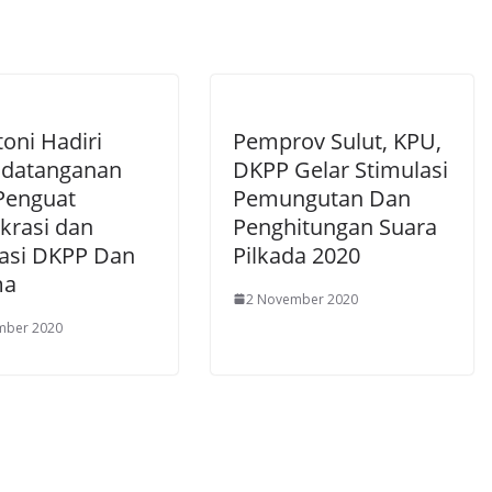
p
er
toni Hadiri
Pemprov Sulut, KPU,
datanganan
DKPP Gelar Stimulasi
Penguat
Pemungutan Dan
rasi dan
Penghitungan Suara
rasi DKPP Dan
Pilkada 2020
ma
2 November 2020
mber 2020