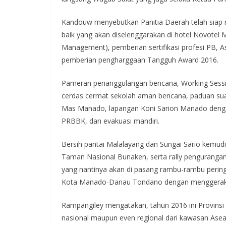
Kandouw menyebutkan Panitia Daerah telah siap 
baik yang akan diselenggarakan di hotel Novote
Management), pemberian sertifikasi profesi PB, A
pemberian pengharggaan Tangguh Award 2016.
Pameran penanggulangan bencana, Working Sessi
cerdas cermat sekolah aman bencana, paduan sua
Mas Manado, lapangan Koni Sarion Manado dengan
PRBBK, dan evakuasi mandiri.
Bersih pantai Malalayang dan Sungai Sario kem
Taman Nasional Bunaken, serta rally pengurang
yang nantinya akan di pasang rambu-rambu peringa
Kota Manado-Danau Tondano dengan menggeraka
Rampangiley mengatakan, tahun 2016 ini Provinsi 
nasional maupun even regional dari kawasan Asea