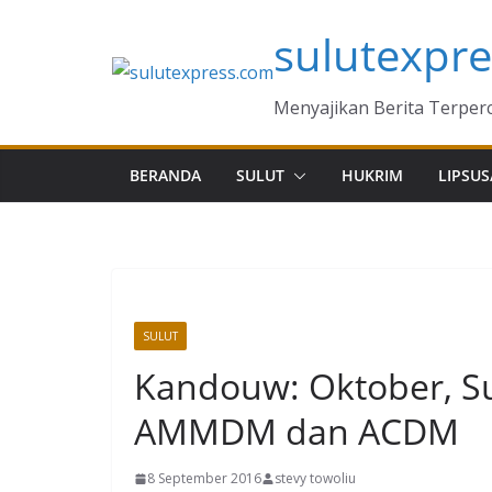
Skip
sulutexpr
to
content
Menyajikan Berita Terper
BERANDA
SULUT
HUKRIM
LIPSUS
SULUT
Kandouw: Oktober, Su
AMMDM dan ACDM
8 September 2016
stevy towoliu