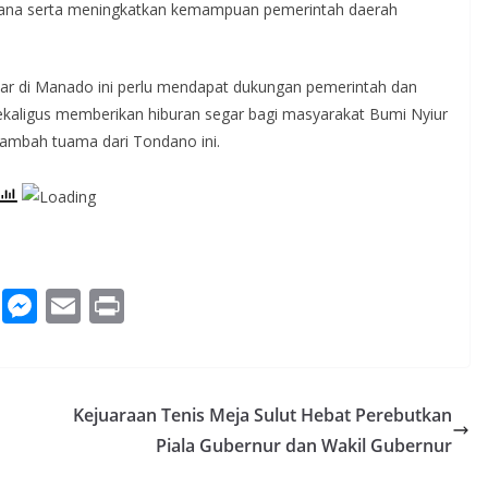
cana serta meningkatkan kemampuan pemerintah daerah
ar di Manado ini perlu mendapat dukungan pemerintah dan
 sekaligus memberikan hiburan segar bagi masyarakat Bumi Nyiur
tambah tuama dari Tondano ini.
W
M
E
Pr
h
e
m
in
at
ss
ai
t
s
e
l
Kejuaraan Tenis Meja Sulut Hebat Perebutkan
A
n
Piala Gubernur dan Wakil Gubernur
p
g