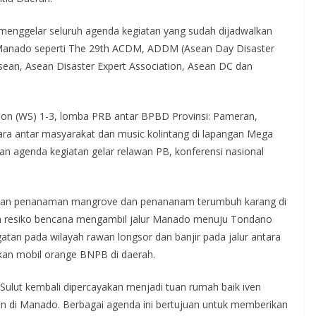
menggelar seluruh agenda kegiatan yang sudah dijadwalkan
l Manado seperti The 29th ACDM, ADDM (Asean Day Disaster
sean, Asean Disaster Expert Association, Asean DC dan
on (WS) 1-3, lomba PRB antar BPBD Provinsi: Pameran,
ra antar masyarakat dan music kolintang di lapangan Mega
 agenda kegiatan gelar relawan PB, konferensi nasional
udian penanaman mangrove dan penananam terumbuh karang di
an resiko bencana mengambil jalur Manado menuju Tondano
tan pada wilayah rawan longsor dan banjir pada jalur antara
n mobil orange BNPB di daerah.
Sulut kembali dipercayakan menjadi tuan rumah baik iven
n di Manado. Berbagai agenda ini bertujuan untuk memberikan