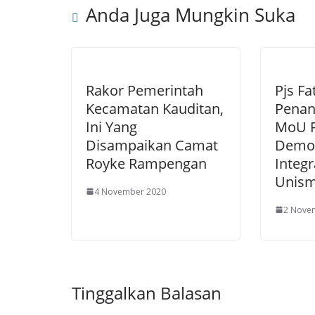
Anda Juga Mungkin Suka
k
Rakor Pemerintah
Pjs Fa
Kecamatan Kauditan,
Penan
Ini Yang
MoU 
Disampaikan Camat
Demok
Royke Rampengan
Integ
Unis
4 November 2020
2 Nove
Tinggalkan Balasan