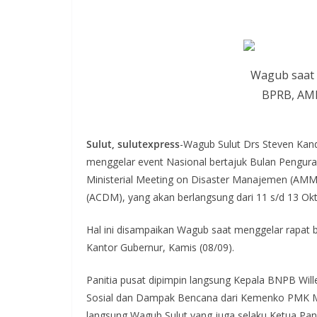
Wagub saat 
BPRB, AM
Sulut, sulutexpress
-Wagub Sulut Drs Steven Kan
menggelar event Nasional bertajuk Bulan Pengur
Ministerial Meeting on Disaster Manajemen (A
(ACDM), yang akan berlangsung dari 11 s/d 13 O
Hal ini disampaikan Wagub saat menggelar rapat 
Kantor Gubernur, Kamis (08/09).
Panitia pusat dipimpin langsung Kepala BNPB Wil
Sosial dan Dampak Bencana dari Kemenko PMK M
langsung Wagub Sulut yang juga selaku Ketua Pani