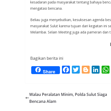
kesadaran pada masyarakat tentang bahaya ben
mengatasi bencana.
Beliau juga menyebutkan, kesuksesan agenda bes
masyarakat Sulut karena tujuan dari kegiatan ini
Melambai. Selain Meeting juga ada pameran dan 
Bagikan berita ini
F
T
Bl
Li
Share
ac
w
o
n
e
itt
g
k
b
er
g
e
Walau Peralatan Minim, Polda Sulut Siaga
o
er
dI
Bencana Alam
o
n