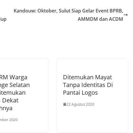
s
e
l
Kandouw: Oktober, Sulut Siap Gelar Event BPRB,
A
n
dup
AMMDM dan ACDM
p
g
p
er
 RM Warga
Ditemukan Mayat
ge Selatan
Tanpa Identitas Di
itemukan
Pantai Logos
 Dekat
22 Agustus 2020
hnya
ember 2020