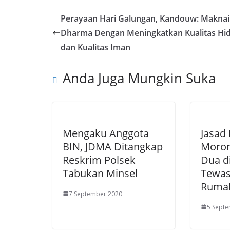
b
er
g
e
Perayaan Hari Galungan, Kandouw: Maknai
o
er
dI
Dharma Dengan Meningkatkan Kualitas Hi
o
n
dan Kualitas Iman
k
Anda Juga Mungkin Suka
Mengaku Anggota
Jasad
BIN, JDMA Ditangkap
Moron
Reskrim Polsek
Dua d
Tabukan Minsel
Tewas
Ruma
7 September 2020
5 Sept