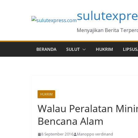
Skip
sulutexpr
to
content
Menyajikan Berita Terper
BERANDA
SULUT
HUKRIM
LIPSUS
HUKRIM
Walau Peralatan Mini
Bencana Alam
8 September 2016
Manoppo verdinand