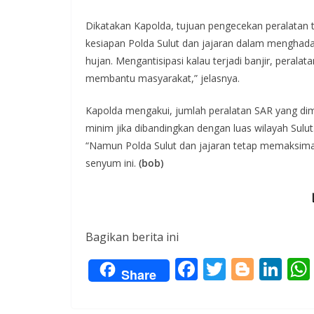
Dikatakan Kapolda, tujuan pengecekan peralatan
kesiapan Polda Sulut dan jajaran dalam menghada
hujan. Mengantisipasi kalau terjadi banjir, peral
membantu masyarakat,” jelasnya.
Kapolda mengakui, jumlah peralatan SAR yang dim
minim jika dibandingkan dengan luas wilayah Sul
“Namun Polda Sulut dan jajaran tetap memaksimal
senyum ini.
(bob)
Bagikan berita ini
F
T
Bl
Li
Share
ac
w
o
n
e
itt
g
k