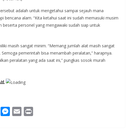
 tersebut adalah untuk mengetahui sampai sejauh mana
pi bencana alam. “Kita ketahui saat ini sudah memasuki musim
atan beserta personel yang mengawaki sudah siap untuk
iliki masih sangat minim. “Memang jumlah alat masih sangat
ut. Semoga pemerintah bisa menambah peralatan,” harapnya.
kan peralatan yang ada saat ini,” pungkas sosok murah
W
M
E
Pr
h
e
m
in
at
ss
ai
t